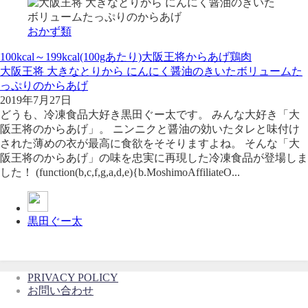
おかず類
100kcal～199kcal(100gあたり)
大阪王将
からあげ
鶏肉
大阪王将 大きなとりから にんにく醤油のきいたボリュームた
っぷりのからあげ
2019年7月27日
どうも、冷凍食品大好き黒田ぐー太です。 みんな大好き「大
阪王将のからあげ」。 ニンニクと醤油の効いたタレと味付け
された薄めの衣が最高に食欲をそそりますよね。 そんな「大
阪王将のからあげ」の味を忠実に再現した冷凍食品が登場しま
した！ (function(b,c,f,g,a,d,e){b.MoshimoAffiliateO...
黒田ぐー太
PRIVACY POLICY
お問い合わせ