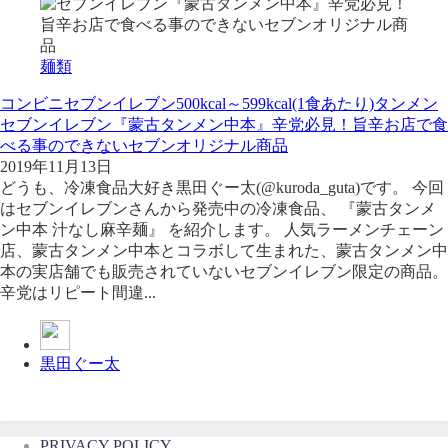
麺類
コンビニ
セブンイレブン
500kcal～599kcal(1食あたり)
タンメン
セブンイレブン『蒙古タンメン中本』辛党必見！旨辛お店で食
べる事のできないセブンオリジナル商品
2019年11月13日
どうも、冷凍食品大好き黒田ぐー太(@kuroda_guta)です。 今回
はセブンイレブンさんから発売中の冷凍食品、 『蒙古タンメ
ン中本 汁なし麻辛麺』 を紹介します。 人気ラーメンチェーン
店、蒙古タンメン中本とコラボして生まれた、蒙古タンメン中
本の実店舗でも販売されていないセブンイレブン限定の商品。
辛党はリピート間違...
黒田ぐー太
PRIVACY POLICY