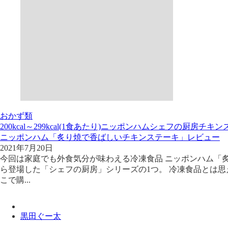
おかず類
200kcal～299kcal(1食あたり)
ニッポンハム
シェフの厨房
チキン
ニッポンハム「炙り焼で香ばしいチキンステーキ」レビュー
2021年7月20日
今回は家庭でも外食気分が味わえる冷凍食品 ニッポンハム「炙
ら登場した「シェフの厨房」シリーズの1つ。 冷凍食品とは
こで購...
黒田ぐー太