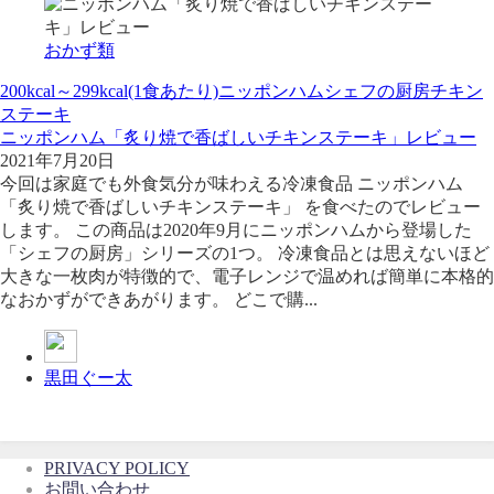
おかず類
200kcal～299kcal(1食あたり)
ニッポンハム
シェフの厨房
チキン
ステーキ
ニッポンハム「炙り焼で香ばしいチキンステーキ」レビュー
2021年7月20日
今回は家庭でも外食気分が味わえる冷凍食品 ニッポンハム
「炙り焼で香ばしいチキンステーキ」 を食べたのでレビュー
します。 この商品は2020年9月にニッポンハムから登場した
「シェフの厨房」シリーズの1つ。 冷凍食品とは思えないほど
大きな一枚肉が特徴的で、電子レンジで温めれば簡単に本格的
なおかずができあがります。 どこで購...
黒田ぐー太
PRIVACY POLICY
お問い合わせ