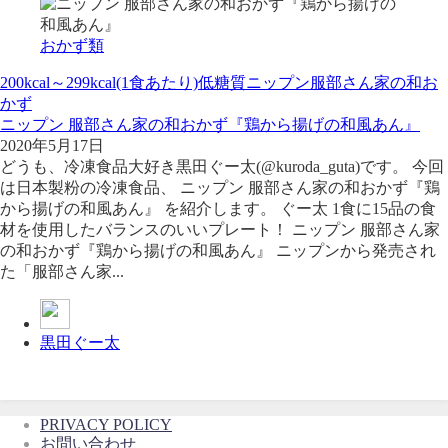
おかず類
200kcal～299kcal(1食あたり)
低糖質
ニップン
服部さん家の和お
かず
ニップン 服部さん家の和おかず『鶏から揚げの和風あん』
2020年5月17日
どうも、冷凍食品大好き黒田ぐー太(@kuroda_guta)です。 今回
は日本製粉の冷凍食品、 ニップン 服部さん家の和おかず『鶏
から揚げの和風あん』 を紹介します。 ぐー太 1食に15品の食
材を使用したバランスのいいプレート！ ニップン 服部さん家
の和おかず『鶏から揚げの和風あん』 ニップンから発売され
た「服部さん家...
黒田ぐー太
PRIVACY POLICY
お問い合わせ