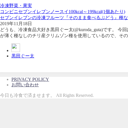
冷凍野菜・果実
コンビニ
セブンイレブン
ノースイ
100kcal～199kcal(1個あたり)
セブンイレブンの冷凍フルーツ『そのまま食べるぶどう』種な
2019年11月18日
どうも、冷凍食品大好き黒田ぐー太(@kuroda_guta)で
が薄く種なしのチリ産クリムゾン種を使用しているので、そのま
黒田ぐー太
PRIVACY POLICY
お問い合わせ
今日も冷食で済ませます。 All Rights Reserved.