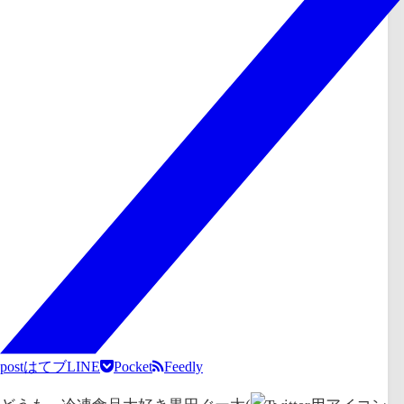
post
はてブ
LINE
Pocket
Feedly