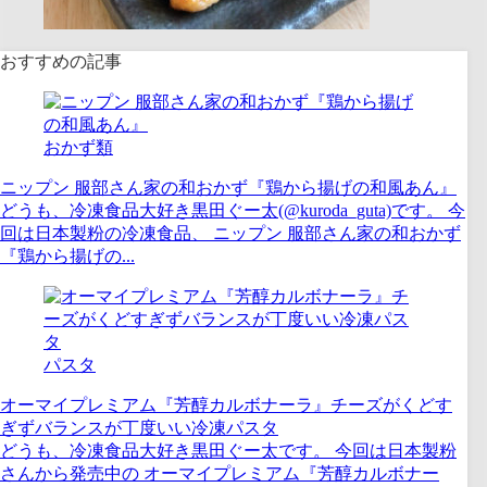
おすすめの記事
おかず類
ニップン 服部さん家の和おかず『鶏から揚げの和風あん』
どうも、冷凍食品大好き黒田ぐー太(@kuroda_guta)です。 今
回は日本製粉の冷凍食品、 ニップン 服部さん家の和おかず
『鶏から揚げの...
パスタ
オーマイプレミアム『芳醇カルボナーラ』チーズがくどす
ぎずバランスが丁度いい冷凍パスタ
どうも、冷凍食品大好き黒田ぐー太です。 今回は日本製粉
さんから発売中の オーマイプレミアム『芳醇カルボナー