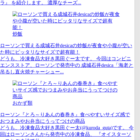
ラ』 を紹介します。 濃厚なチーズ...
炒飯
ローソンで買える成城石井desicaの炒飯が夜食や小腹が空い
た時にピッタリなサイズで超有能！
どうも、冷凍食品大好き黒田ぐー太です。 今回はコンビニ
エンスストア、ローソンで発売中の 成城石井desica「海老と
吊るし直火焼チャーシュー...
おかず類
ローソン『とろ～りあんの春巻き』食べやすいサイズ感で
おつまみやお弁当にうってつけの商品
どうも、冷凍食品大好き黒田ぐー太(@kuroda_guta)です。 今
回はローソンさんから発売中の冷凍食品、 『オイスターソ