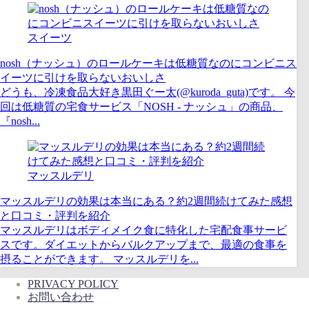
スイーツ
nosh（ナッシュ）のロールケーキは低糖質なのにコンビニス
イーツに引けを取らないおいしさ
どうも、冷凍食品大好き黒田ぐー太(@kuroda_guta)です。 今
回は低糖質の宅食サービス「NOSH - ナッシュ」の商品、
『nosh...
マッスルデリ
マッスルデリの効果は本当にある？約2週間続けてみた感想
と口コミ・評判を紹介
マッスルデリはボディメイク食に特化した宅配食事サービ
スです。ダイエットからバルクアップまで、最適の食事を
摂ることができます。 マッスルデリを...
PRIVACY POLICY
お問い合わせ