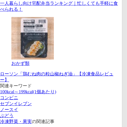
一人暮らし向け宅配弁当ランキング｜忙しくても手軽に食
べられる！
おかず類
ローソン「鶏むね肉の粒山椒ねぎ油」【冷凍食品レビュ
ー】
関連キーワード
100kcal～199kcal(1個あたり)
コンビニ
セブンイレブン
ノースイ
ぶどう
冷凍野菜・果実
の関連記事