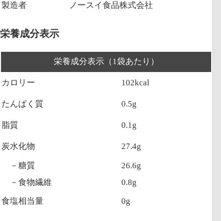
製造者
ノースイ食品株式会社
栄養成分表示
栄養成分表示（1袋あたり）
カロリー
102kcal
たんぱく質
0.5g
脂質
0.1g
炭水化物
27.4g
－糖質
26.6g
－食物繊維
0.8g
食塩相当量
0g