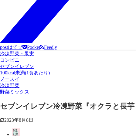
post
はてブ
Pocket
Feedly
冷凍野菜・果実
コンビニ
セブンイレブン
100kcal未満(1食あたり)
ノースイ
冷凍野菜
野菜ミックス
セブンイレブン冷凍野菜『オクラと長芋
2023年8月8日