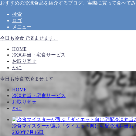
おすすめの冷凍食品を紹介するブログ。実際に買って食べてみ
検索
ロゴ
メニュー
今日も冷食で済ませます。
HOME
冷凍弁当・宅食サービス
お取り寄せ
かに
今日も冷食で済ませます。
HOME
冷凍弁当・宅食サービス
お取り寄せ
かに
冷食マイスターが選ぶ「ダイエット向け宅配冷凍弁当お
2020年7月16日