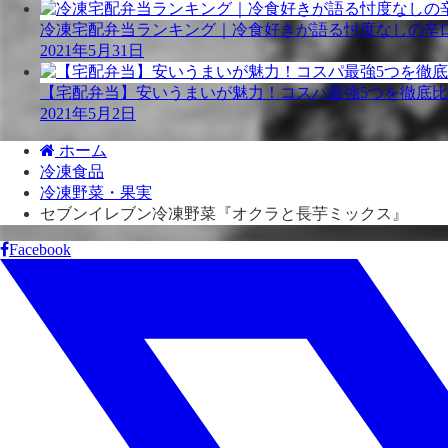
冷凍宅配弁当ランキング｜冷食好きが語る忖度なしの辛
2021年5月31日
【宅配弁当】安いうまいが魅力！コスパ最強5つを徹底
2021年5月2日
ホーム
冷凍食品
冷凍野菜・果実
セブンイレブン冷凍野菜『オクラと長芋ミックス』
Facebook