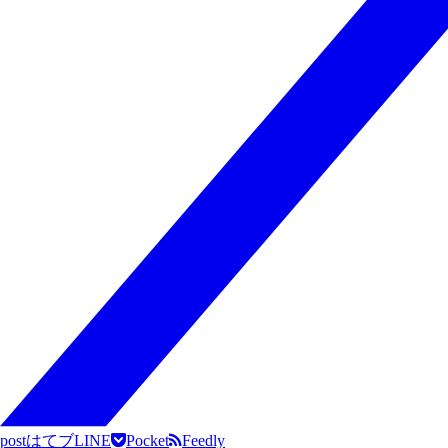
post
はてブ
LINE
Pocket
Feedly