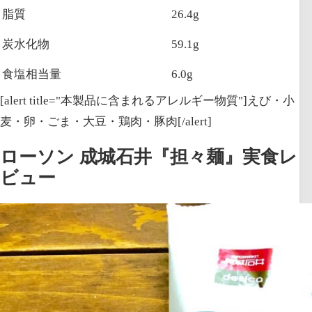
脂質
26.4g
炭水化物
59.1g
食塩相当量
6.0g
[alert title="本製品に含まれるアレルギー物質"]えび・小
麦・卵・ごま・大豆・鶏肉・豚肉[/alert]
ローソン 成城石井『担々麺』実食レ
ビュー