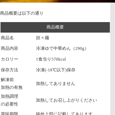
商品概要は以下の通り
商品概要
商品名
担々麺
商品内容
冷凍ゆで中華めん（290g）
カロリー
1食当り570kcal
保存方法
冷凍(-18℃以下)保存
解凍前
加熱してありません
加熱の有無
加熱調理
加熱してお召し上がりください
の必要性
賞味期限
枠外上部に記載してあります