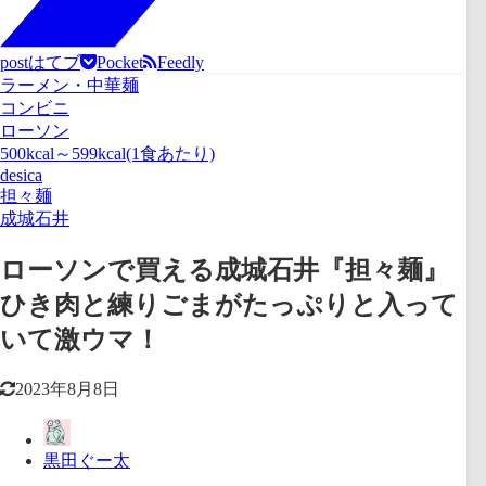
post
はてブ
Pocket
Feedly
ラーメン・中華麺
コンビニ
ローソン
500kcal～599kcal(1食あたり)
desica
担々麺
成城石井
ローソンで買える成城石井『担々麺』
ひき肉と練りごまがたっぷりと入って
いて激ウマ！
2023年8月8日
黒田ぐー太