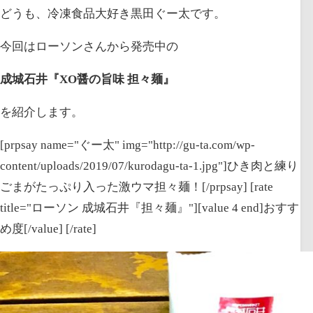
どうも、冷凍食品大好き黒田ぐー太です。
今回はローソンさんから発売中の
成城石井『XO醤の旨味 担々麺』
を紹介します。
[prpsay name="ぐー太" img="http://gu-ta.com/wp-
content/uploads/2019/07/kurodagu-ta-1.jpg"]ひき肉と練り
ごまがたっぷり入った激ウマ担々麺！[/prpsay] [rate
title="ローソン 成城石井『担々麺』"][value 4 end]おすす
め度[/value] [/rate]