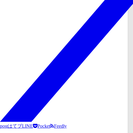
post
はてブ
LINE
Pocket
Feedly