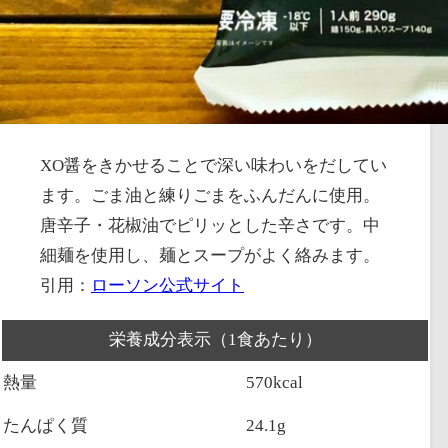
XO醤をきかせることで深い味わいをだしてい
ます。ごま油と練りごまをふんだんに使用。
唐辛子・花椒油でピリッとした辛さです。中
細麺を使用し、麺とスープがよく絡みます。
引用：
ローソン公式サイト
栄養成分表示（1食あたり）
熱量
570kcal
たんぱく質
24.1g