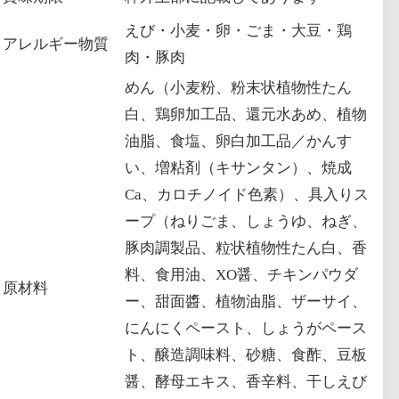
えび・小麦・卵・ごま・大豆・鶏
アレルギー物質
肉・豚肉
めん（小麦粉、粉末状植物性たん
白、鶏卵加工品、還元水あめ、植物
油脂、食塩、卵白加工品／かんす
い、増粘剤（キサンタン）、焼成
Ca、カロチノイド色素）、具入りス
ープ（ねりごま、しょうゆ、ねぎ、
豚肉調製品、粒状植物性たん白、香
料、食用油、XO醤、チキンパウダ
原材料
ー、甜面醬、植物油脂、ザーサイ、
にんにくペースト、しょうがペース
ト、醸造調味料、砂糖、食酢、豆板
醤、酵母エキス、香辛料、干しえび