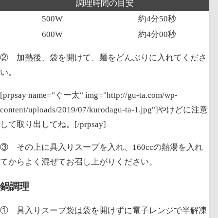
調理時間の目安
500W
約4分50秒
600W
約4分00秒
② 加熱後、袋を開けて、麺をどんぶりに入れてくださ
い。
[prpsay name="ぐー太" img="http://gu-ta.com/wp-
content/uploads/2019/07/kurodagu-ta-1.jpg"]
やけど
に注意
して取り出してね。[/prpsay]
③ その上に具入りスープを入れ、
160ccの熱湯
を入れ
てからよく混ぜてお召し上がりください。
鍋調理
① 具入りスープ袋は
袋を開けずに
電子レンジで半解凍