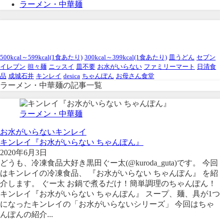
ラーメン・中華麺
ラーメン・中華麺
500kcal～599kcal(1食あたり)
300kcal～399kcal(1食あたり)
皿うどん
セブン
イレブン
担々麺
ニッスイ
皿不要
お水がいらない
ファミリーマート
日清食
品
成城石井
キンレイ
desica
ちゃんぽん
お母さん食堂
ラーメン・中華麺の記事一覧
ラーメン・中華麺
お水がいらない
キンレイ
キンレイ『お水がいらない ちゃんぽん』
2020年6月3日
どうも、冷凍食品大好き黒田ぐー太(@kuroda_guta)です。 今回
はキンレイの冷凍食品、 『お水がいらない ちゃんぽん』 を紹
介します。 ぐー太 お鍋で煮るだけ！簡単調理のちゃんぽん！
キンレイ『お水がいらない ちゃんぽん』 スープ、麺、具が1つ
になったキンレイの「お水がいらないシリーズ」 今回はちゃ
んぽんの紹介...