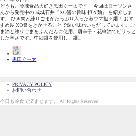
どうも、冷凍食品大好き黒田ぐー太です。 今回はローソンさ
んから発売中の 成城石井『XO醤の旨味 担々麺』 を紹介しま
す。 ひき肉と練りごまがたっぷり入った激ウマ担々麺！ おす
すめ度 XO醤をきかせることで深い味わいをだしています。ご
ま油と練りごまをふんだんに使用。唐辛子・花椒油でピリッと
した辛さです。中細麺を使用し、麺...
黒田ぐー太
PRIVACY POLICY
お問い合わせ
今日も冷食で済ませます。 All Rights Reserved.