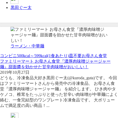
黒田ぐー太
ラーメン・中華麺
コンビニ
500kcal～599kcal(1食あたり)
皿不要
お母さん食堂
ファミリーマート お母さん食堂『濃厚肉味噌ジャージャー
麺』甜面醬を効かせた甘辛肉味噌がおいしい！
2019年10月27日
どうも、冷凍食品大好き黒田ぐー太(@kuroda_guta)です。 今回
はファミリーマートさんから発売中の冷凍食品、 お母さん食
堂『濃厚肉味噌ジャージャー麺』 を紹介します。 ひき肉やタ
ケノコ、椎茸をたっぷりと使った甘辛い肉味噌が中華麺によく
絡む、一食完結型のワンプレート冷凍食品です。 大ボリュー
ムで満足度の高い商品！...