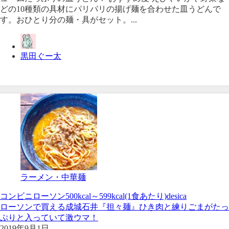
どの10種類の具材にパリパリの揚げ麺を合わせた皿うどんで
す。おひとり分の麺・具がセット。...
黒田ぐー太
ラーメン・中華麺
コンビニ
ローソン
500kcal～599kcal(1食あたり)
desica
ローソンで買える成城石井『担々麺』ひき肉と練りごまがたっ
ぷりと入っていて激ウマ！
2019年9月1日