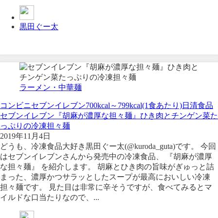
黒田ぐー太
ラーメン・中華麺
コンビニ
セブンイレブン
700kcal～799kcal(1食あたり)
日清食品
セブンイレブン『胡麻が濃厚な担々麺』ひき肉とチンゲン菜た
っぷりの冷凍担々麺
2019年11月4日
どうも、冷凍食品大好き黒田ぐー太(@kuroda_guta)です。 今回
はセブンイレブンさんから発売中の冷凍食品、 『胡麻が濃厚
な担々麺』 を紹介します。 胡麻とひき肉の旨味がぎゅっと詰
まった、濃厚かつサラッとしたスープが最高においしい冷凍
担々麺です。 見た目は非常に辛そうですが、食べてみるとマ
イルドな口当たりなので、...