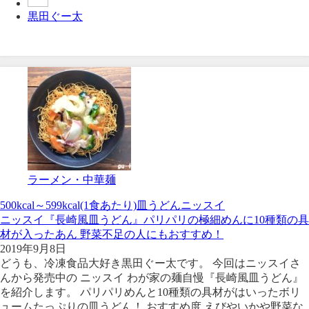
黒田ぐー太
ラーメン・中華麺
500kcal～599kcal(1食あたり)
皿うどん
ニッスイ
ニッスイ『長崎風皿うどん』パリパリの極細めんに10種類の具
材が入ったあん 野菜不足の人にもおすすめ！
2019年9月8日
どうも、冷凍食品大好き黒田ぐー太です。 今回はニッスイさ
んから発売中の ニッスイ わが家の麺自慢『長崎風皿うどん』
を紹介します。 パリパリめんと10種類の具材がはいったボリ
ュームたっぷりの皿うどん！ おすすめ度 えびやいかや野菜な