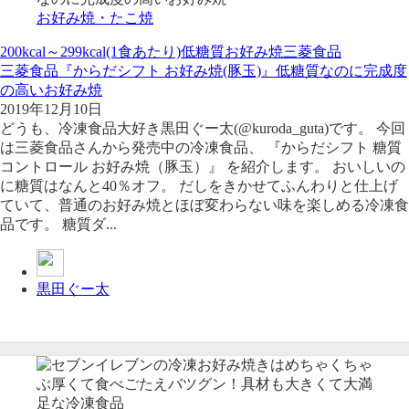
お好み焼・たこ焼
200kcal～299kcal(1食あたり)
低糖質
お好み焼
三菱食品
三菱食品『からだシフト お好み焼(豚玉)』低糖質なのに完成度
の高いお好み焼
2019年12月10日
どうも、冷凍食品大好き黒田ぐー太(@kuroda_guta)です。 今回
は三菱食品さんから発売中の冷凍食品、 『からだシフト 糖質
コントロール お好み焼（豚玉）』 を紹介します。 おいしいの
に糖質はなんと40％オフ。 だしをきかせてふんわりと仕上げ
ていて、普通のお好み焼とほぼ変わらない味を楽しめる冷凍食
品です。 糖質ダ...
黒田ぐー太