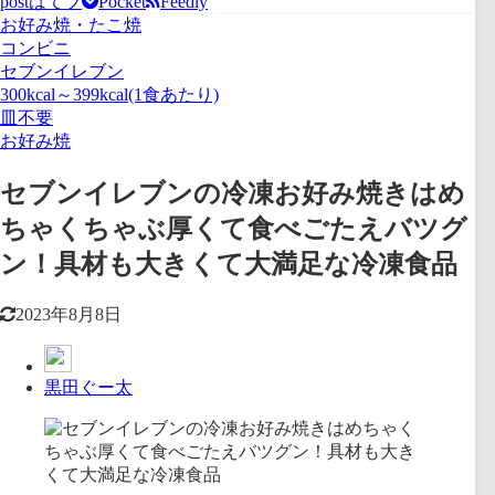
post
はてブ
Pocket
Feedly
お好み焼・たこ焼
コンビニ
セブンイレブン
300kcal～399kcal(1食あたり)
皿不要
お好み焼
セブンイレブンの冷凍お好み焼きはめ
ちゃくちゃぶ厚くて食べごたえバツグ
ン！具材も大きくて大満足な冷凍食品
2023年8月8日
黒田ぐー太