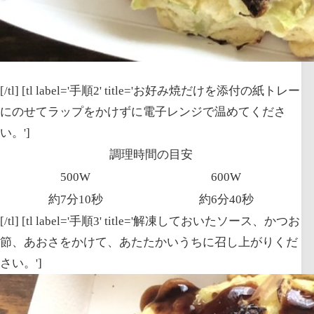
[/tl] [tl label='手順2' title='お好み焼だけを添付の紙トレー
にのせて
ラップをかけずに
電子レンジで温めてくださ
い。']
調理時間の目安
500W
600W
約7分10秒
約6分40秒
[/tl] [tl label='手順3' title='解凍しておいたソース、かつお
節、あおさをかけて、あたたかいうちに召し上がりくだ
さい。']