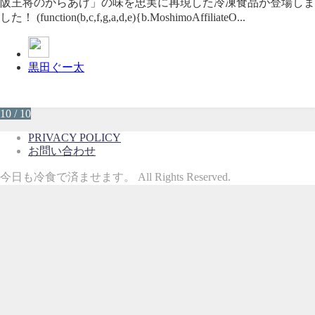
阪王将のからあげ」の味を忠実に再現した冷凍食品が登場しま
した！ (function(b,c,f,g,a,d,e){b.MoshimoAffiliateO...
黒田ぐー太
10 / 10
PRIVACY POLICY
お問い合わせ
今日も冷食で済ませます。 All Rights Reserved.