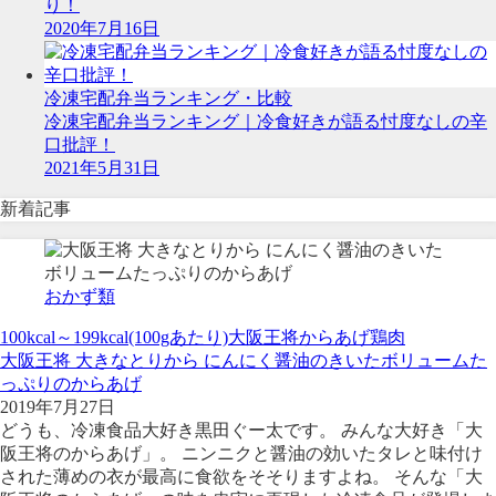
り！
2020年7月16日
冷凍宅配弁当ランキング・比較
冷凍宅配弁当ランキング｜冷食好きが語る忖度なしの辛
口批評！
2021年5月31日
新着記事
おかず類
100kcal～199kcal(100gあたり)
大阪王将
からあげ
鶏肉
大阪王将 大きなとりから にんにく醤油のきいたボリュームた
っぷりのからあげ
2019年7月27日
どうも、冷凍食品大好き黒田ぐー太です。 みんな大好き「大
阪王将のからあげ」。 ニンニクと醤油の効いたタレと味付け
された薄めの衣が最高に食欲をそそりますよね。 そんな「大