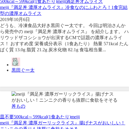
500kcal～599kcal(1食あたり)
meiji
満足丼
オムライス
meiji『満足丼 濃厚オムライス』冷食なのにふわとろ！1食完結
型の濃厚オムライス
2019年10月6日
どうも、冷凍食品大好き黒田ぐー太です。 今回は明治さんか
ら発売中の meiji『満足丼 濃厚オムライス』 を紹介します。 ハ
リウッドザコシショウが出演するCMで話題の濃厚オムライ
ス！ おすすめ度 栄養成分表示（1食あたり） 熱量 571kcal たん
ぱく質 13.0g 脂質 21.2g 炭水化物 82.1g 食塩相当量...
黒田ぐー太
丼もの
皿不要
500kcal～599kcal(1食あたり)
meiji
meiji『満足丼 濃厚ガーリックライス』揚げナスがおいしい！
ニンニクの香りも抜群に食欲をそそる