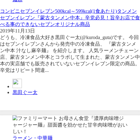
コンビニ
セブンイレブン
500kcal～599kcal(1食あたり)
タンメン
セブンイレブン『蒙古タンメン中本』辛党必見！旨辛お店で食
べる事のできないセブンオリジナル商品
2019年11月13日
どうも、冷凍食品大好き黒田ぐー太(@kuroda_guta)です。 今回
はセブンイレブンさんから発売中の冷凍食品、 『蒙古タンメ
ン中本 汁なし麻辛麺』 を紹介します。 人気ラーメンチェーン
店、蒙古タンメン中本とコラボして生まれた、蒙古タンメン中
本の実店舗でも販売されていないセブンイレブン限定の商品。
辛党はリピート間違...
黒田ぐー太
ラーメン・中華麺