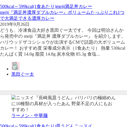
500kcal～599kcal(1食あたり)
meiji
満足丼
カレー
meiji『満足丼濃厚ダブルカレー』ボリュームたっぷりこれ1つ
で大満足できる濃厚カレー
2019年9月26日
どうも、冷凍食品大好き黒田ぐー太です。 今回は明治さんか
ら発売中の meiji『満足丼 濃厚ダブルカレー』 を紹介します。
ハリウッドザコシショウが出演するCMで話題の大ボリューム
カレー！ おすすめ度 栄養成分表示（1食あたり） 熱量 530kcal
たんぱく質 14.0g 脂質 14.8g 炭水化物 85.3g 食塩...
黒田ぐー太
ラーメン・中華麺
500kcal～599kcal(1食あたり)
皿うどん
ニッスイ