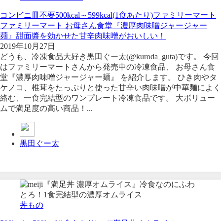
コンビニ
皿不要
500kcal～599kcal(1食あたり)
ファミリーマート
ファミリーマート お母さん食堂『濃厚肉味噌ジャージャー
麺』甜面醬を効かせた甘辛肉味噌がおいしい！
2019年10月27日
どうも、冷凍食品大好き黒田ぐー太(@kuroda_guta)です。 今回
はファミリーマートさんから発売中の冷凍食品、 お母さん食
堂『濃厚肉味噌ジャージャー麺』 を紹介します。 ひき肉やタ
ケノコ、椎茸をたっぷりと使った甘辛い肉味噌が中華麺によく
絡む、一食完結型のワンプレート冷凍食品です。 大ボリュー
ムで満足度の高い商品！...
黒田ぐー太
丼もの