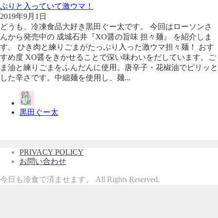
ぷりと入っていて激ウマ！
2019年9月1日
どうも、冷凍食品大好き黒田ぐー太です。 今回はローソンさ
んから発売中の 成城石井『XO醤の旨味 担々麺』 を紹介しま
す。 ひき肉と練りごまがたっぷり入った激ウマ担々麺！ おす
すめ度 XO醤をきかせることで深い味わいをだしています。ご
ま油と練りごまをふんだんに使用。唐辛子・花椒油でピリッと
した辛さです。中細麺を使用し、麺...
黒田ぐー太
PRIVACY POLICY
お問い合わせ
今日も冷食で済ませます。 All Rights Reserved.