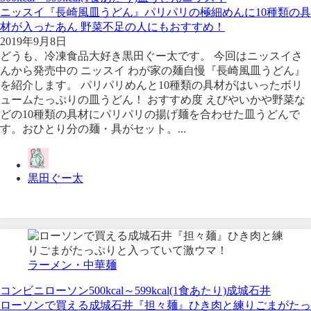
ニッスイ『長崎風皿うどん』パリパリの極細めんに10種類の具
材が入ったあん 野菜不足の人にもおすすめ！
2019年9月8日
どうも、冷凍食品大好き黒田ぐー太です。 今回はニッスイさ
んから発売中の ニッスイ わが家の麺自慢『長崎風皿うどん』
を紹介します。 パリパリめんと10種類の具材がはいったボリ
ュームたっぷりの皿うどん！ おすすめ度 えびやいかや野菜な
どの10種類の具材にパリパリの揚げ麺を合わせた皿うどんで
す。おひとり分の麺・具がセット。...
黒田ぐー太
ラーメン・中華麺
コンビニ
ローソン
500kcal～599kcal(1食あたり)
成城石井
ローソンで買える成城石井『担々麺』ひき肉と練りごまがたっ