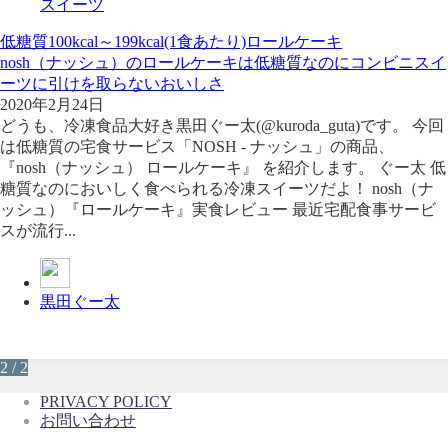
スイーツ
低糖質
100kcal～199kcal(1食あたり)
ロールケーキ
nosh（ナッシュ）のロールケーキは低糖質なのにコンビニスイ
ーツに引けを取らないおいしさ
2020年2月24日
どうも、冷凍食品大好き黒田ぐー太(@kuroda_guta)です。 今回
は低糖質の宅食サービス「NOSH - ナッシュ」の商品、
『nosh（ナッシュ） ロールケーキ』 を紹介します。 ぐー太 低
糖質なのにおいしく食べられる冷凍スイーツだよ！ nosh（ナ
ッシュ）『ロールケーキ』実食レビュー 最近宅配食事サービ
スが流行...
黒田ぐー太
2 / 2
PRIVACY POLICY
お問い合わせ