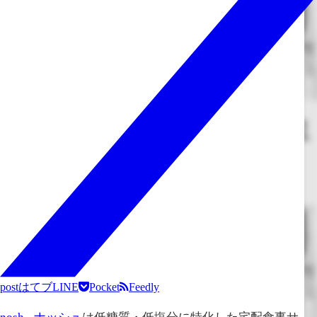
post
はてブ
LINE
Pocket
Feedly