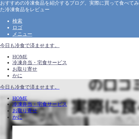
おすすめの冷凍食品を紹介するブログ。実際に買って食べてみ
た冷凍食品をレビュー
検索
ロゴ
メニュー
今日も冷食で済ませます。
HOME
冷凍弁当・宅食サービス
お取り寄せ
かに
今日も冷食で済ませます。
HOME
冷凍弁当・宅食サービス
お取り寄せ
かに