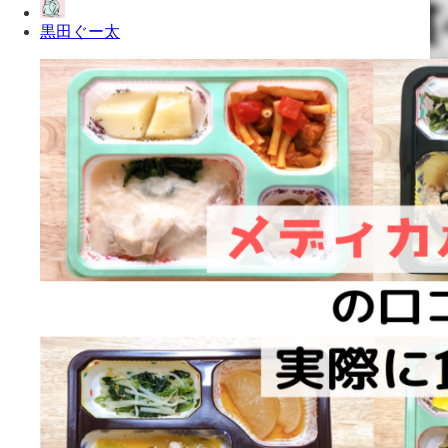
黒田ぐー太