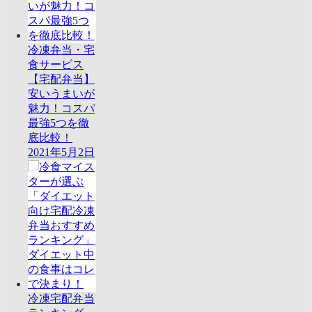
冷凍弁当・宅
食サービス
【宅配弁当】
安いうまいが
魅力！コスパ
最強5つを徹
底比較！
2021年5月2日
冷凍宅配弁当