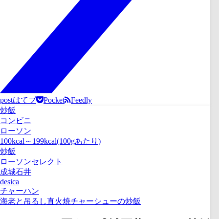
post
はてブ
Pocket
Feedly
炒飯
コンビニ
ローソン
100kcal～199kcal(100gあたり)
炒飯
ローソンセレクト
成城石井
desica
チャーハン
海老と吊るし直火焼チャーシューの炒飯