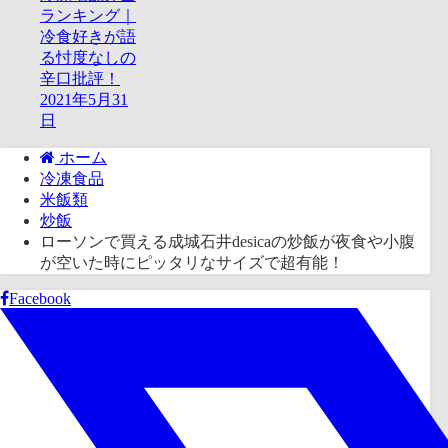
ランキング｜
冷食好きが語
る忖度なしの
辛口批評！
2021年5月31
日
ホーム
冷凍食品
米飯類
炒飯
ローソンで買える成城石井desicaの炒飯が夜食や小腹
が空いた時にピッタリなサイズで超有能！
Facebook