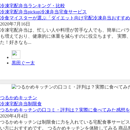
冷凍宅配弁当ランキング・比較
冷凍宅配弁当
pickup
冷凍弁当
宅食サービス
冷食マイスターが選ぶ「ダイエット向け宅配冷凍弁当おすすめ
2020年7月16日
冷凍宅配弁当は、忙しい人や料理が苦手な人でも、簡単にバラ
も増えており、健康的に体重を減らすのに役立ちます。 実際、
た！好きなも...
黒田ぐー太
つるかめキッチン
冷凍宅配弁当
制限食
つるかめキッチンの口コミ・評判は？実際に食べてみた感想を
2020年4月4日
つるかめキッチンは制限食に力を入れている宅配食事サービス
い方におすすめです。 つるかめキッチンを体験してみる 商品形