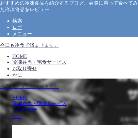
おすすめの冷凍食品を紹介するブログ。実際に買って食べてみ
た冷凍食品をレビュー
検索
ロゴ
メニュー
今日も冷食で済ませます。
HOME
冷凍弁当・宅食サービス
お取り寄せ
かに
今日も冷食で済ませます。
HOME
冷凍弁当・宅食サービス
お取り寄せ
かに