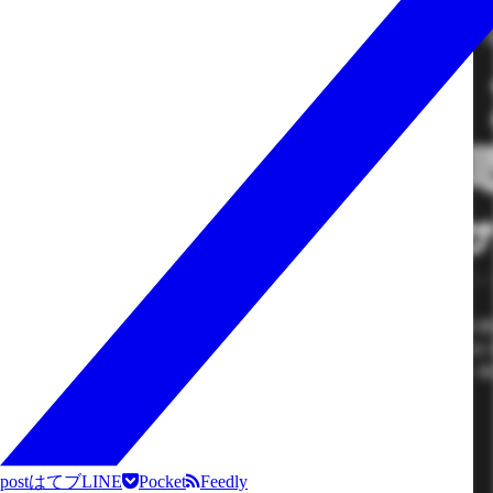
post
はてブ
LINE
Pocket
Feedly