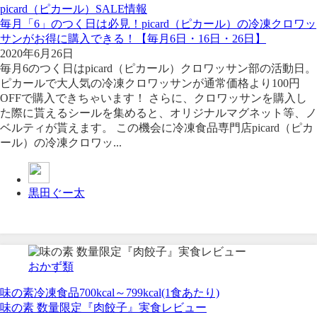
picard（ピカール）
SALE情報
毎月「6」のつく日は必見！picard（ピカール）の冷凍クロワッ
サンがお得に購入できる！【毎月6日・16日・26日】
2020年6月26日
毎月6のつく日はpicard（ピカール）クロワッサン部の活動日。
ピカールで大人気の冷凍クロワッサンが通常価格より100円
OFFで購入できちゃいます！ さらに、クロワッサンを購入し
た際に貰えるシールを集めると、オリジナルマグネット等、ノ
ベルティが貰えます。 この機会に冷凍食品専門店picard（ピカ
ール）の冷凍クロワッ...
黒田ぐー太
おかず類
味の素冷凍食品
700kcal～799kcal(1食あたり)
味の素 数量限定『肉餃子』実食レビュー